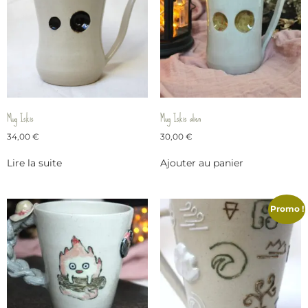
Mug Iskis
Mug Iskis alien
34,00
€
30,00
€
Lire la suite
Ajouter au panier
Promo !